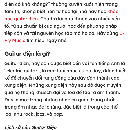
điện có khó không?” thường xuyên xuất hiện trong
tâm trí, không biết nên tự học tại nhà hay học
khóa
học guitar điện
. Câu trả lời phụ thuộc vào nhiều yếu
tố, từ sự chuẩn bị của người học đến phương pháp
tiếp cận và tài nguyên học tập mà họ có. Hãy cùng
C-
Fly Music
tìm hiểu ngay nhé!
Guitar điện là gì?
Guitar điện, hay còn được biết đến với tên tiếng Anh là
“electric guitar”, là một loại nhạc cụ có dây, được thiết
kế để chuyển đổi rung động của dây đàn thành các
xung điện. Những xung điện này sau đó được truyền
qua hệ thống khuếch đại và loa để tạo ra âm thanh.
Đây là một trong những nhạc cụ quan trọng nhất
trong âm nhạc đại chúng, đặc biệt là trong các thể
loại như rock, jazz, và pop.
Lịch sử của Guitar Điện