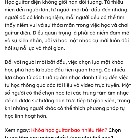
Học guitar điện không giới hạn đối tượng. Từ thiếu
niên đến người lớn, từ người mới bắt đầu đến những
người đã có kinh nghiệm, mỗi người đều có thể tìm
thấy niềm vui và sự thỏa mãn trong việc học và chơi
guitar điện. Điều quan trọng là phải có niềm đam mê
và sự kiên nhẫn, bởi vì học một nhạc cụ mới luôn đòi
hỏi sự nỗ lực và thời gian.
Đối với người mới bắt đầu, việc chọn lựa một khóa
học phù hợp là bước đầu tiên quan trọng. Có nhiều
lựa chọn từ các trường âm nhạc danh tiếng đến việc
tự học thông qua các tài liệu và video trực tuyến. Một
số người có thể chọn học tại các trung tâm âm nhạc
để có được sự hướng dẫn trực tiếp từ giáo viên, trong
khi những người khác có thể thích phương pháp tự
học linh hoạt hơn.
Xem ngay:
Khóa học guitar
bao nhiêu tiền?
Chọn
trung tâm dạy guitar chất lượng như thế nào?