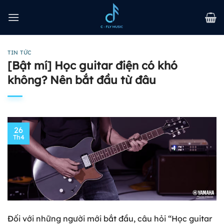
Bỏ
qua
nội
dung
TIN TỨC
[Bật mí] Học guitar điện có khó
không? Nên bắt đầu từ đâu
26
Th4
Đối với những người mới bắt đầu, câu hỏi “Học guitar