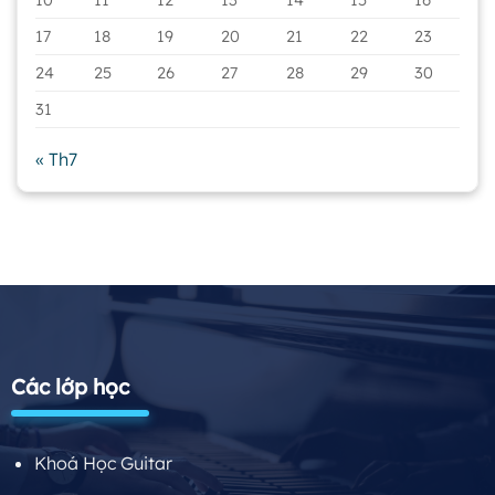
17
18
19
20
21
22
23
24
25
26
27
28
29
30
31
« Th7
Các lớp học
Khoá Học Guitar