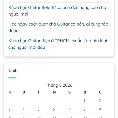
Khóa học Guitar Solo từ cơ bản đến nâng cao cho
người mới
Học ngay cách quạt chả Guitar cơ bản, ai cũng tập
được
Khóa học Guitar điện ở TPHCM chuẩn lộ trình dành
cho người mới đầu
Lịch
Tháng 8 2026
H
B
T
N
S
B
C
1
2
3
4
5
6
7
8
9
10
11
12
13
14
15
16