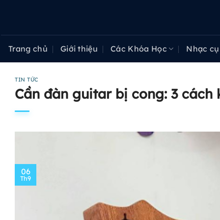
Bỏ
qua
nội
dung
Trang chủ
Giới thiệu
Các Khóa Học
Nhạc cụ
TIN TỨC
Cần đàn guitar bị cong: 3 các
06
Th9