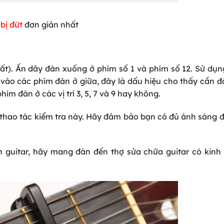
bị đứt
đơn giản nhất
ất). Ấn dây đàn xuống ở phím số 1 và phím số 12. Sử dụ
vào các phím đàn ở giữa, đây là dấu hiệu cho thấy cần đ
m đàn ở các vị trí 3, 5, 7 và 9 hay không.
ác thao tác kiểm tra này. Hãy đảm bảo bạn có đủ ánh sáng 
 guitar, hãy mang đàn đến thợ sửa chữa guitar có kinh