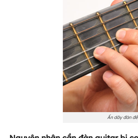
Ấn dây đàn để
Nguyên nhân cần đàn guitar bị c