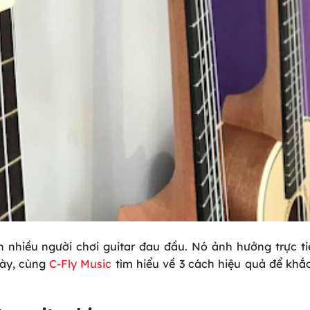
n nhiều người chơi guitar đau đầu. Nó ảnh hưởng trực t
này, cùng
C-Fly Music
tìm hiểu về 3 cách hiệu quả để khắ