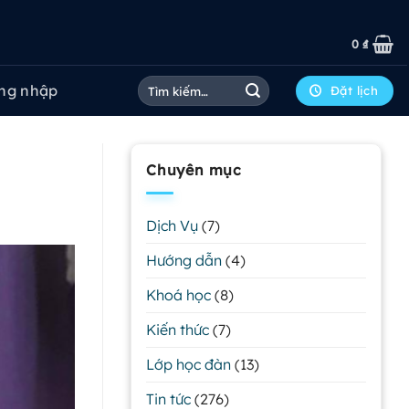
0
₫
Tìm
ng nhập
Đặt lịch
kiếm:
Chuyên mục
Dịch Vụ
(7)
Hướng dẫn
(4)
Khoá học
(8)
Kiến thức
(7)
Lớp học đàn
(13)
Tin tức
(276)