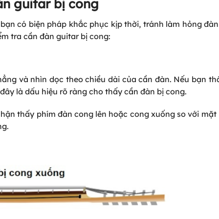
n guitar bị cong
p bạn có biện pháp khắc phục kịp thời, tránh làm hỏng đà
ểm tra cần đàn guitar bị cong:
hẳng và nhìn dọc theo chiều dài của cần đàn. Nếu bạn t
ây là dấu hiệu rõ ràng cho thấy cần đàn bị cong.
nhận thấy phím đàn cong lên hoặc cong xuống so với mặt
ng.