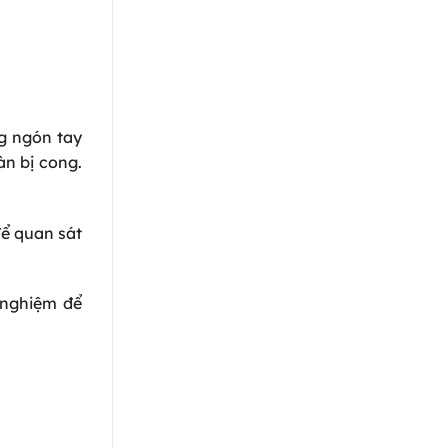
ng ngón tay
àn bị cong.
để quan sát
 nghiệm để