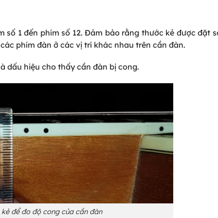
m số 1 đến phím số 12. Đảm bảo rằng thước kẻ được đặt 
ác phím đàn ở các vị trí khác nhau trên cần đàn.
là dấu hiệu cho thấy cần đàn bị cong.
 kẻ để đo độ cong của cần đàn