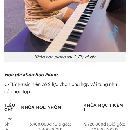
Khóa học piano tại C-Fly Music
Học phí khóa học Piano
C-FLY Music hiện có 2 lựa chọn phù hợp với từng nhu
cầu học tập:
TIÊU
KHÓA HỌC 1 KÈM
KHÓA HỌC NHÓM
CHÍ
1
Học
phí
3.900.000đ
(Giá gốc:
9.720.000đ
(Giá gốc:
ưu
4.400.000đ)
10.800.000đ)