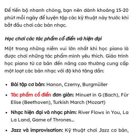
Để tiến bộ nhanh chóng, bạn nên dành khoảng 15-20
phút mỗi ngày để luyện tập các kỹ thuật này trước khi
bắt đầu chơi các bản nhạc.
Học chơi các tác phẩm cổ điển và hiện đại
Một trong những niềm vui lớn nhất khi học piano là
được chơi những tác phẩm mình yêu thích. Giáo trình
học piano từ cơ bản đến nâng cao thường cung cấp
một loạt các bản nhạc với độ khó tăng dần:
Bài tập cơ bản:
Hanon, Czerny, Burgmüller
Tác phẩm cổ điển
đơn giản:
Minuet in G (Bach), Für
Elise (Beethoven), Turkish March (Mozart)
Nhạc hiện đại và nhạc phim:
River Flows in You, La
La Land, Game of Thrones…
Jazz và improvisation:
Kỹ thuật chơi Jazz cơ bản,