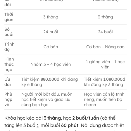
đãi
Thời
3 tháng
3 tháng
gian
Số
24 buổi
24 buổi
buổi
Trình
Cơ bản
Cơ bản – Nâng cao
độ
Hình
1 giảng viên – 1 học
thức
Nhóm 3 – 4 học viên
viên
học
Ưu
Tiết kiệm
880.000đ
khi đăng
Tiết kiệm
1.080.000đ
đãi
ký 6 tháng
khi đăng ký 3 tháng
Phù
Người mới bắt đầu, muốn
Học viên cần lộ trình
hợp
học tiết kiệm và giao lưu
riêng, muốn tiến bộ
với
cùng bạn học
nhanh
Khóa học kéo dài
3 tháng
, học
2 buổi/tuần
(có thể
tăng lên 3 buổi), mỗi buổi
60 phút
. Nội dung được thiết