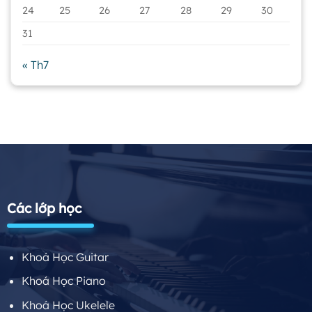
24
25
26
27
28
29
30
31
« Th7
Các lớp học
Khoá Học Guitar
Khoá Học Piano
Khoá Học Ukelele