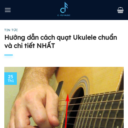
Bỏ
qua
nội
dung
TIN TỨC
Hướng dẫn cách quạt Ukulele chuẩn
và chi tiết NHẤT
25
Th1