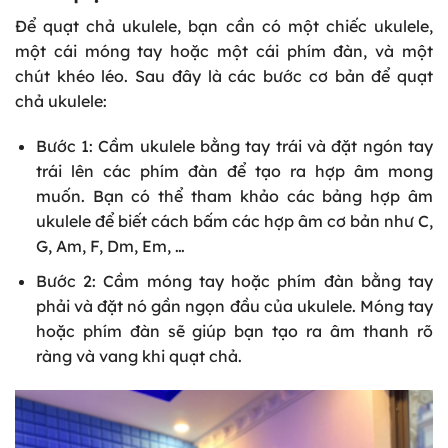
Để quạt chả ukulele, bạn cần có một chiếc ukulele,
một cái móng tay hoặc một cái phím đàn, và một
chút khéo léo. Sau đây là các bước cơ bản để quạt
chả ukulele:
Bước 1: Cầm ukulele bằng tay trái và đặt ngón tay
trái lên các phím đàn để tạo ra hợp âm mong
muốn. Bạn có thể tham khảo các bảng hợp âm
ukulele để biết cách bấm các hợp âm cơ bản như C,
G, Am, F, Dm, Em, …
Bước 2: Cầm móng tay hoặc phím đàn bằng tay
phải và đặt nó gần ngọn đầu của ukulele. Móng tay
hoặc phím đàn sẽ giúp bạn tạo ra âm thanh rõ
ràng và vang khi quạt chả.