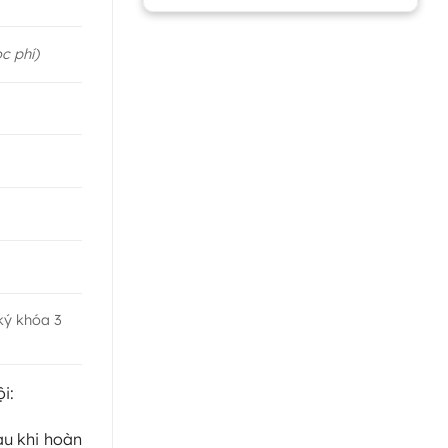
c phí)
ký khóa 3
i:
au khi hoàn