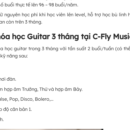
ố buổi thực tế lên 96 – 98 buổi/năm.
 nguyên học phí khi học viên lên level, hỗ trợ học bù linh h
an còn trên 3 tháng.
hóa học Guitar 3 tháng tại C-Fly Musi
óa học guitar trong 3 tháng với tần suất 2 buổi/tuần (có thể
 kỹ năng sau:
hơi đàn.
 hợp âm Trưởng, Thứ và hợp âm Bảy.
lse, Pop, Disco, Bolero,…
p độ căn bản 1.
h.