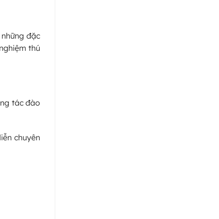
c những đặc
 nghiệm thú
ông tác đào
diễn chuyên