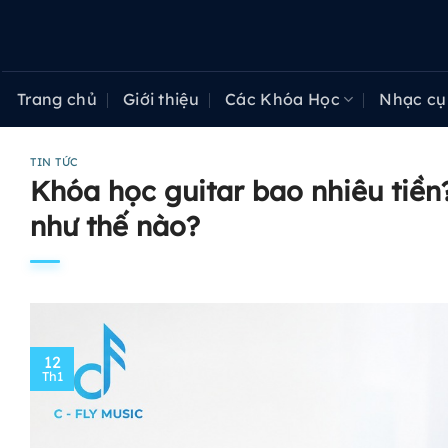
Bỏ
qua
nội
dung
Trang chủ
Giới thiệu
Các Khóa Học
Nhạc cụ
TIN TỨC
Khóa học guitar bao nhiêu tiền
như thế nào?
12
Th1