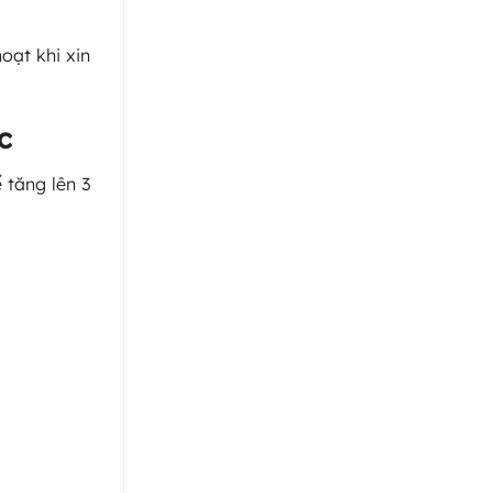
oạt khi xin
c
 tăng lên 3