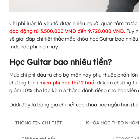
Chi phí luôn là yếu tố được nhiều người quan tâm trước
dao động từ 3.500.000 VNĐ đến 9.720.000 VNĐ
.
Tuy n
sẽ giải đáp chi tiết thắc mắc khóa học Guitar bao nhiêu
mức học phí hiện nay.
Học Guitar bao nhiêu tiền?
Mức chi phí đầu tư cho bộ môn này phụ thuộc phần lớn 
chương trình
miễn phí học thử 2 buổi
đi kèm chương tr
giảm 10% cho lớp kèm 3 tháng dành riêng cho học viên 
Dưới đây là bảng giá chi tiết các khóa học ngắn hạn (Lộ
KHÓA HỌC THEO NHÓM (
THÔNG TIN CHI TIẾT
4.000.000 
Giá học phí gốc