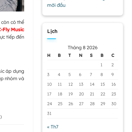
mới đầu
 còn có thể
C-Fly Music
Lịch
ực tiếp đến
Tháng 8 2026
H
B
T
N
S
B
C
1
2
sic áp dụng
3
4
5
6
7
8
9
ớp nhóm và
10
11
12
13
14
15
16
17
18
19
20
21
22
23
24
25
26
27
28
29
30
31
)
« Th7