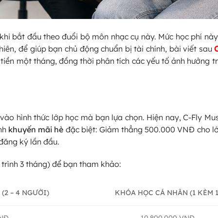
 khi bắt đầu theo đuổi bộ môn nhạc cụ này. Mức học phí này
hiên, để giúp bạn chủ động chuẩn bị tài chính, bài viết sau
 tiền một tháng, đồng thời phân tích các yếu tố ảnh hưởng tr
vào hình thức lớp học mà bạn lựa chọn. Hiện nay, C-Fly Mu
ình
khuyến mãi hè
đặc biệt: Giảm thẳng 500.000 VNĐ cho l
đăng ký lần đầu.
 trình 3 tháng) để bạn tham khảo:
2 – 4 NGƯỜI)
KHÓA HỌC CÁ NHÂN (1 KÈM 1
VNĐ
10.800.000 VNĐ