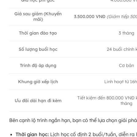
Giá sau giảm (Khuyến
3.500.000 VNĐ
(Giảm tiếp 50
mãi)
3 tháng
Thời gian đào tạo
24 buổi chính
Số lượng buổi học
Trình độ áp dụng
Cơ bản
Linh hoạt từ 16h
Khung giờ xếp lịch
Tiết kiệm đến 800.000 VNĐ 
Ưu đãi dài hạn đi kèm
tháng
Bên cạnh lộ trình ngắn hạn, bạn có thể lựa chọn giải ph
Thời gian học:
Lịch học cố định 2 buổi/tuần, diễn ra 