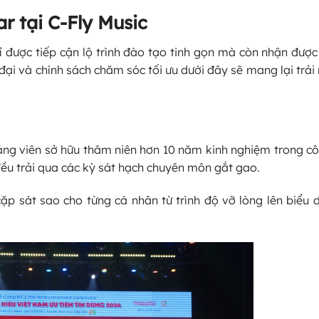
r tại C-Fly Music
hỉ được tiếp cận lộ trình đào tạo tinh gọn mà còn nhận đượ
đại và chính sách chăm sóc tối ưu dưới đây sẽ mang lại trải
iảng viên sở hữu thâm niên hơn 10 năm kinh nghiệm trong c
 đều trải qua các kỳ sát hạch chuyên môn gắt gao.
 sát sao cho từng cá nhân từ trình độ vỡ lòng lên biểu 