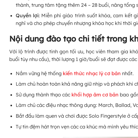
thành, trung tâm tặng thêm 24 – 28 buổi, nâng tổng s
Quyền lợi:
Miễn phí giáo trình suốt khóa, cam kết giữ
nghỉ và cho phép chuyển nhượng khóa học khi thời gi
Nội dung đào tạo chi tiết trong k
Với lộ trình được tinh gọn tối ưu, học viên tham gia kh
buổi tùy nhu cầu), thời lượng 1 giờ/buổi sẽ đạt được các
Nắm vững hệ thống
kiến thức nhạc lý cơ bản
nhất.
Làm chủ hoàn toàn khả năng giữ nhịp và phách khi c
Sử dụng thành thạo các
khối hợp âm cơ bản
bao gồm
Làm chủ các điệu nhạc thông dụng: March, Ballad, Va
Bắt đầu làm quen và chơi được Solo Fingerstyle ở cấ
Tự tin đệm hát trọn vẹn các ca khúc mà mình yêu thíc