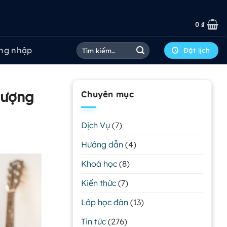
0
₫
Tìm
ng nhập
Đặt lịch
kiếm:
lượng
Chuyên mục
Dịch Vụ
(7)
Hướng dẫn
(4)
Khoá học
(8)
Kiến thức
(7)
Lớp học đàn
(13)
Tin tức
(276)