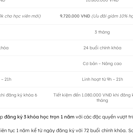
0k cho học viên mới)
9.720.000 VNĐ
(Ưu đãi giảm 10% họ
3 tháng
 khóa
24 buổi chính khóa
Cơ bản – Nâng cao
 – 21h
Linh hoạt từ 9h – 21h
khi đăng ký khóa 6
Tiết kiệm đến 1.080.000 VNĐ khi đăng 
tháng
áp
đăng ký 3 khóa học trọn 1 năm
với các đặc quyền vượt trộ
liên tục 1 năm kể từ ngày đăng ký với 72 buổi chính khóa. S