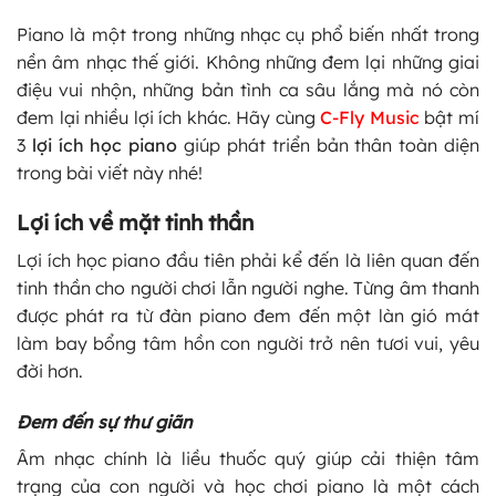
Piano là một trong những nhạc cụ phổ biến nhất trong
nền âm nhạc thế giới. Không những đem lại những giai
điệu vui nhộn, những bản tình ca sâu lắng mà nó còn
đem lại nhiều lợi ích khác. Hãy cùng
C-Fly Music
bật mí
3
lợi ích học piano
giúp phát triển bản thân toàn diện
trong bài viết này nhé!
Lợi ích về mặt tinh thần
Lợi ích học piano đầu tiên phải kể đến là liên quan đến
tinh thần cho người chơi lẫn người nghe. Từng âm thanh
được phát ra từ đàn piano đem đến một làn gió mát
làm bay bổng tâm hồn con người trở nên tươi vui, yêu
đời hơn.
Đem đến sự thư giãn
Âm nhạc chính là liều thuốc quý giúp cải thiện tâm
trạng của con người và học chơi piano là một cách