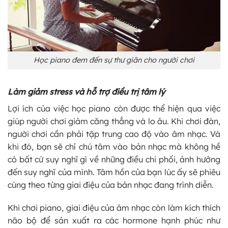
Học piano đem đến sự thư giãn cho người chơi
Làm giảm stress và hỗ trợ điều trị tâm lý
Lợi ích của việc học piano còn được thể hiện qua việc
giúp người chơi giảm căng thẳng và lo âu. Khi chơi đàn,
người chơi cần phải tập trung cao độ vào âm nhạc. Và
khi đó, bạn sẽ chỉ chú tâm vào bản nhạc mà không hề
có bất cứ suy nghĩ gì về những điều chi phối, ảnh hưởng
đến suy nghĩ của mình. Tâm hồn của bạn lúc ấy sẽ phiêu
cùng theo từng giai điệu của bản nhạc đang trình diễn.
Khi chơi piano, giai điệu của âm nhạc còn làm kích thích
não bộ để sản xuất ra các hormone hạnh phúc như