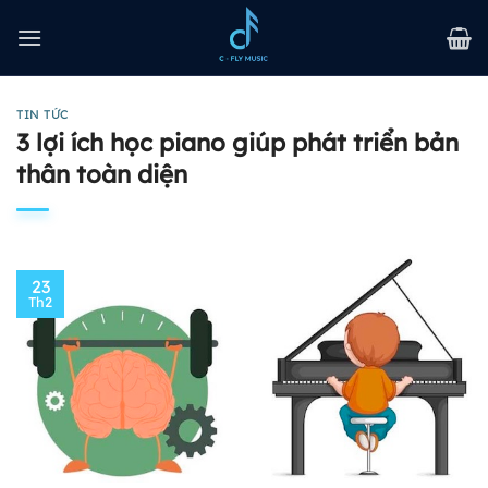
Bỏ
qua
nội
dung
TIN TỨC
3 lợi ích học piano giúp phát triển bản
thân toàn diện
23
Th2