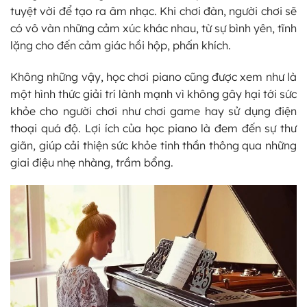
tuyệt vời để tạo ra âm nhạc. Khi chơi đàn, người chơi sẽ
có vô vàn những cảm xúc khác nhau, từ sự bình yên, tĩnh
lặng cho đến cảm giác hồi hộp, phấn khích.
Không những vậy, học chơi piano cũng được xem như là
một hình thức giải trí lành mạnh vì không gây hại tới sức
khỏe cho người chơi như chơi game hay sử dụng điện
thoại quá độ. Lợi ích của học piano là đem đến sự thư
giãn, giúp cải thiện sức khỏe tinh thần thông qua những
giai điệu nhẹ nhàng, trầm bổng.