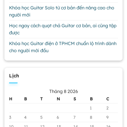
Khóa học Guitar Solo từ cơ bản đến nâng cao cho
người mới
Học ngay cách quạt chả Guitar cơ bản, ai cũng tập
được
Khóa học Guitar điện ở TPHCM chuẩn lộ trình dành
cho người mới đầu
Lịch
Tháng 8 2026
H
B
T
N
S
B
C
1
2
3
4
5
6
7
8
9
10
11
12
13
14
15
16