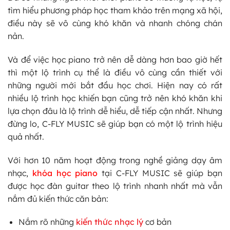
tìm hiểu phương pháp học tham khảo trên mạng xã hội,
điều này sẽ vô cùng khó khăn và nhanh chóng chán
nản.
Và để việc học piano trở nên dễ dàng hơn bao giờ hết
thì một lộ trình cụ thể là điều vô cùng cần thiết với
những người mới bắt đầu học chơi. Hiện nay có rất
nhiều lộ trình học khiến bạn cũng trở nên khó khăn khi
lựa chọn đâu là lộ trình dễ hiểu, dễ tiếp cận nhất. Nhưng
đừng lo, C-FLY MUSIC sẽ giúp bạn có một lộ trình hiệu
quả nhất.
Với hơn 10 năm hoạt động trong nghề giảng dạy âm
nhạc,
khóa học piano
tại C-FLY MUSIC sẽ giúp bạn
được học đàn guitar theo lộ trình nhanh nhất mà vẫn
nắm đủ kiến thức căn bản:
Nắm rõ những
kiến thức nhạc lý
cơ bản