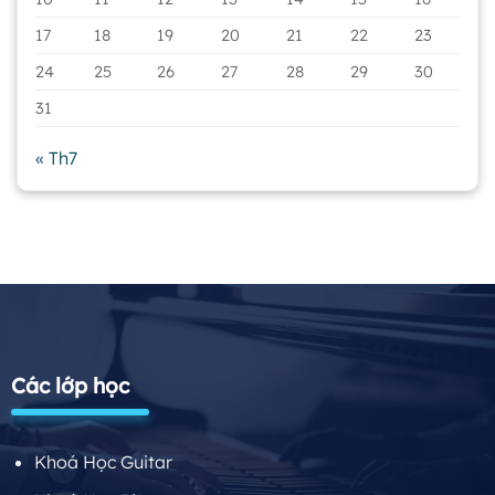
17
18
19
20
21
22
23
24
25
26
27
28
29
30
31
« Th7
Các lớp học
Khoá Học Guitar