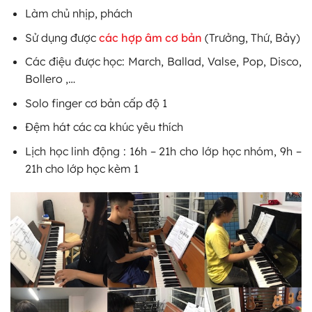
Làm chủ nhịp, phách
Sử dụng được
các hợp âm cơ bản
(Trưởng, Thứ, Bảy)
Các điệu được học: March, Ballad, Valse, Pop, Disco,
Bollero ,…
Solo finger cơ bản cấp độ 1
Đệm hát các ca khúc yêu thích
Lịch học linh động : 16h – 21h cho lớp học nhóm, 9h –
21h cho lớp học kèm 1