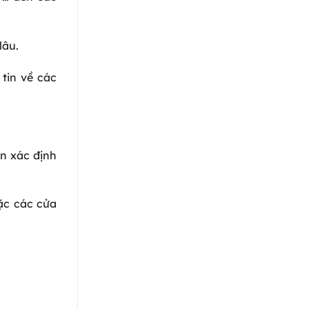
lâu.
tin về các
ên xác định
ặc các cửa