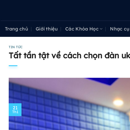
Bỏ
qua
nội
dung
Trang chủ
Giới thiệu
Các Khóa Học
Nhạc cụ
TIN TỨC
Tất tần tật về cách chọn đàn uk
21
Th1