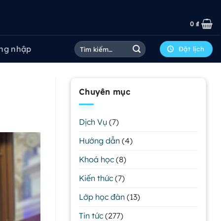
0
₫
Tìm
ng nhập
Đặt lịch
kiếm:
Chuyên mục
Dịch Vụ
(7)
Hướng dẫn
(4)
Khoá học
(8)
Kiến thức
(7)
Lớp học đàn
(13)
Tin tức
(277)