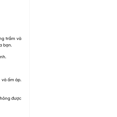
àng trầm và
ủa bạn.
ỉnh.
n và ấm áp.
 không được