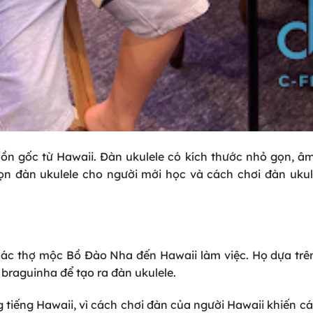
uồn gốc từ Hawaii. Đàn ukulele có kích thước nhỏ gọn, â
n đàn ukulele cho người mới học và cách chơi đàn ukule
 các thợ mộc Bồ Đào Nha đến Hawaii làm việc. Họ dựa tr
braguinha để tạo ra đàn ukulele.
g tiếng Hawaii, vì cách chơi đàn của người Hawaii khiến c