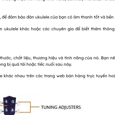
, để đảm bảo đàn ukulele của bạn có âm thanh tốt và bền 
n ukulele khác hoặc các chuyên gia để biết thêm thông 
thước, chất liệu, thương hiệu và tính năng của nó. Bạn n
ng bị quá tải hoặc tiếc nuối sau này.
le khác nhau trên các trang web bán hàng trực tuyến ho