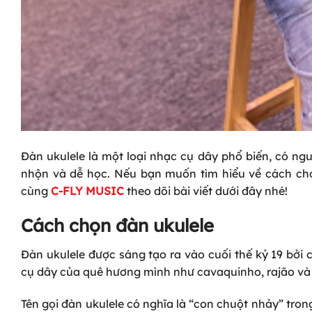
Đàn ukulele là một loại nhạc cụ dây phổ biến, có ng
nhộn và dễ học. Nếu bạn muốn tìm hiểu về cách chọ
cùng
C-FLY MUSIC
theo dõi bài viết dưới đây nhé!
Cách chọn đàn ukulele
Đàn ukulele được sáng tạo ra vào cuối thế kỷ 19 bởi
cụ dây của quê hương mình như cavaquinho, rajão và 
Tên gọi đàn ukulele có nghĩa là “con chuột nhảy” tron