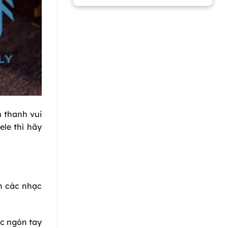
m thanh vui
le thì hãy
ên các nhạc
ác ngón tay