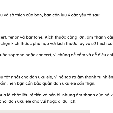
.
 và sở thích của bạn, bạn cần lưu ý các yếu tố sau:
ert, tenor và baritone. Kích thước càng lớn, âm thanh c
chọn kích thước phù hợp với kích thước tay và sở thích c
hước soprano hoặc concert, vì chúng dễ cầm và dễ điều ch
ệu tốt nhất cho đàn ukulele, vì nó tạo ra âm thanh tự nhiê
ộ ẩm, nên bạn cần bảo quản đàn ukulele cẩn thận.
hựa là chất liệu rẻ tiền và bền bỉ, nhưng âm thanh của nó
ơi đàn ukulele cho vui hoặc đi du lịch.