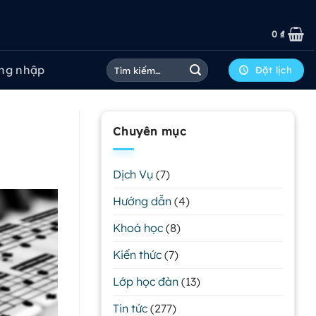
0
₫
Tìm
ng nhập
Đặt lịch
kiếm:
Chuyên mục
Dịch Vụ
(7)
Hướng dẫn
(4)
Khoá học
(8)
Kiến thức
(7)
Lớp học đàn
(13)
Tin tức
(277)