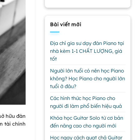
Bài viết mới
Địa chỉ gia sư dạy đàn Piano tại
nhà kèm 1-1 CHẤT LƯỢNG, giá
tốt
Người lớn tuổi có nên học Piano
không? Học Piano cho người lớn
tuổi ở đâu?
Các hình thức học Piano cho
người đi làm phổ biến hiệu quả
 sở hữu đàn
Khóa học Guitar Solo từ cơ bản
n tài chính
đến nâng cao cho người mới
Học ngay cách quạt chả Guitar