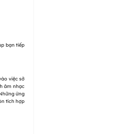
úp bạn tiếp
vào việc sở
ình âm nhạc
 Những ứng
òn tích hợp