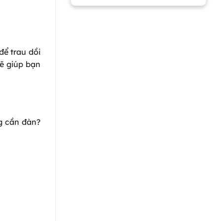
để trau dồi
sẽ giúp bạn
g cần đàn?