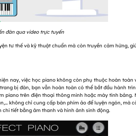
n đàn qua video trực tuyến
yện tư thế và kỹ thuật chuẩn mà còn truyền cảm hứng, gi
hiện nay, việc học piano không còn phụ thuộc hoàn toàn 
 trang bị đàn, bạn vẫn hoàn toàn có thể bắt đầu hành tr
 piano trên điện thoại thông minh hoặc máy tính bảng.
ian,… không chỉ cung cấp bàn phím ảo để luyện ngón, mà c
 chi tiết bằng âm thanh và hình ảnh sinh động.