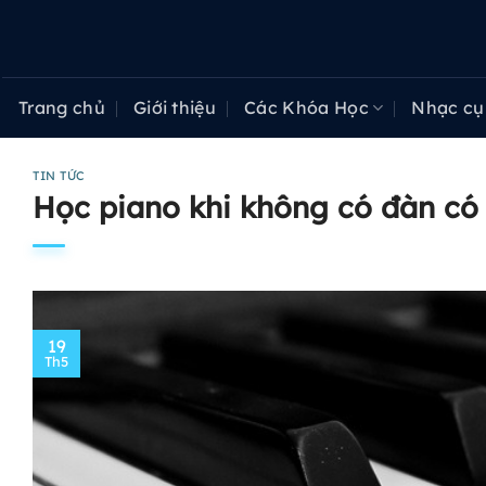
Bỏ
qua
nội
dung
Trang chủ
Giới thiệu
Các Khóa Học
Nhạc cụ
TIN TỨC
Học piano khi không có đàn có
19
Th5