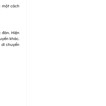
ạc một cách
 đàn. Hiện
tuyến khác.
h di chuyển