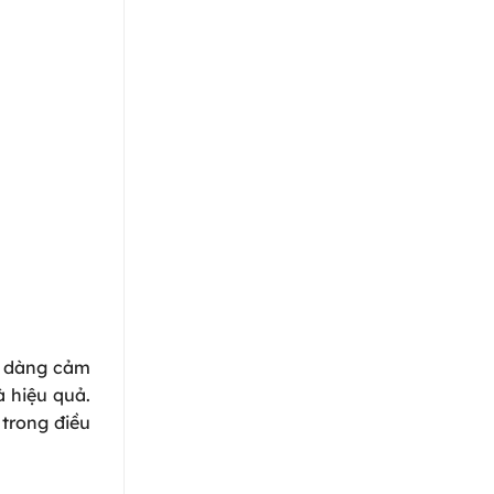
ễ dàng cảm
à hiệu quả.
 trong điều