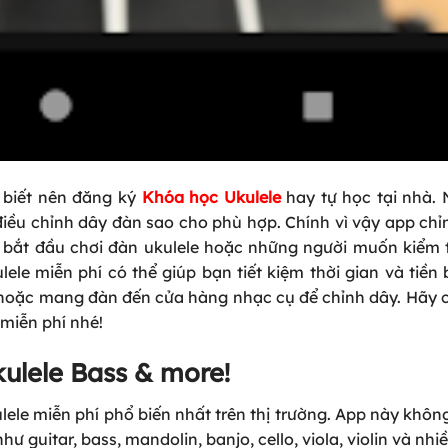
 biết nên đăng ký
Khóa học Ukulele
hay tự học tại nhà.
điều chỉnh dây đàn sao cho phù hợp. Chính vì vậy app ch
 bắt đầu chơi đàn ukulele hoặc những người muốn kiểm t
e miễn phí có thể giúp bạn tiết kiệm thời gian và tiền 
ệt hoặc mang đàn đến cửa hàng nhạc cụ để chỉnh dây. Hãy
 miễn phí nhé!
kulele Bass & more!
ele miễn phí phổ biến nhất trên thị trường. App này không
 guitar, bass, mandolin, banjo, cello, viola, violin và nhi