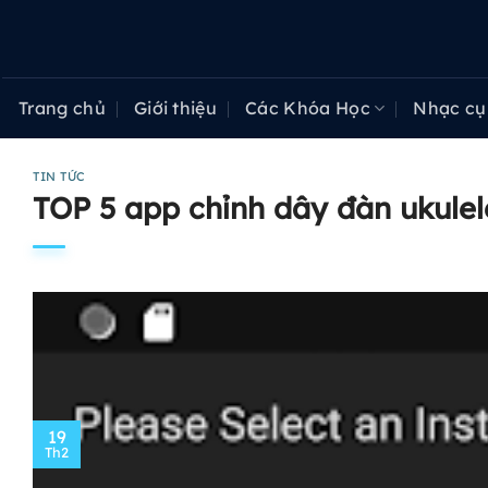
Bỏ
qua
nội
dung
Trang chủ
Giới thiệu
Các Khóa Học
Nhạc cụ
TIN TỨC
TOP 5 app chỉnh dây đàn ukulel
19
Th2