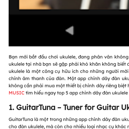
Bạn mới bắt đầu chơi ukulele, đang phân vân không
ukulele tại nhà bạn sẽ gặp phải khó khăn không biết 
ukulele là một công cụ hữu ích cho những người mới
chỉnh âm thanh của đàn. Một app chỉnh dây đàn ukulel
không cần phải mua một thiết bị chỉnh dây riêng bi
MUSIC
tìm hiểu ngay top 5 app chỉnh dây đàn ukulele
1. GuitarTuna – Tuner for Guitar U
GuitarTuna là một trong những app chỉnh dây đàn ukul
cho đàn ukulele, mà còn cho nhiều loại nhạc cụ khác như