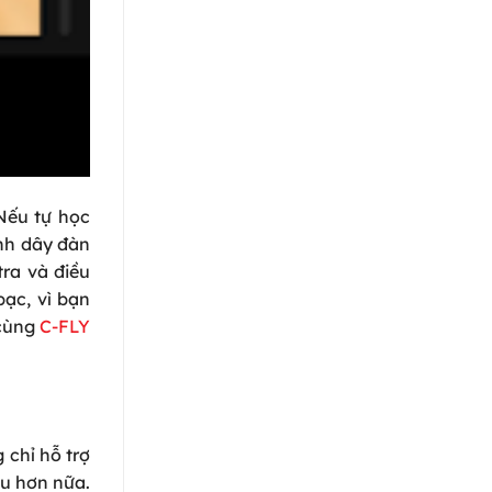
 Nếu tự học
ỉnh dây đàn
ra và điều
bạc, vì bạn
 cùng
C-FLY
 chỉ hỗ trợ
ều hơn nữa.