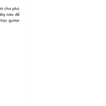
nh cho phù
dây nào để
 học guitar