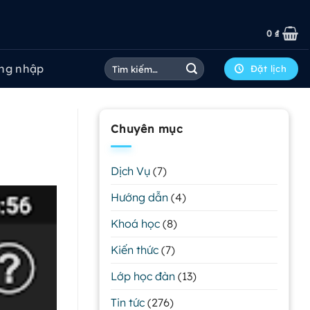
0
₫
Tìm
ng nhập
Đặt lịch
kiếm:
Chuyên mục
Dịch Vụ
(7)
Hướng dẫn
(4)
Khoá học
(8)
Kiến thức
(7)
Lớp học đàn
(13)
Tin tức
(276)